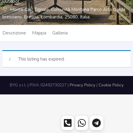
Outdoor
Monte Cas, Tignale, Comunità Montana Parco Alto Garda
bresciano, Brescia, Lombardia, 25080, Italia
Descrizione
Mappa
Galleria
This listing has expired.
BYG s.r.l. | P.IVA 02492730227 |
Privacy Policy
|
Cookie Policy