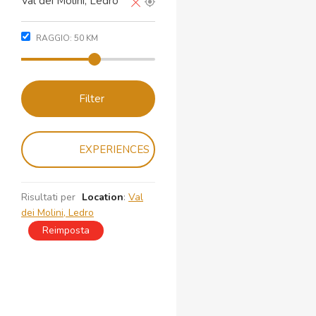
RAGGIO:
50
KM
Filter
EXPERIENCES
Risultati per
Location
:
Val
dei Molini, Ledro
Reimposta