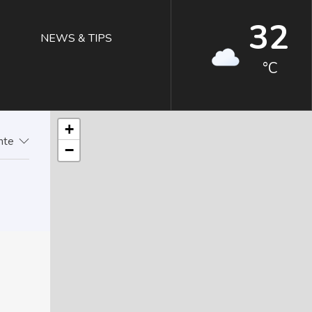
32
NEWS & TIPS
°C
+
ente
−