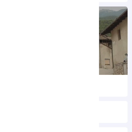
Capitello di San Rocco
Chiesa di Sant’Antonio abate