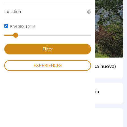
RAGGIO:
10
KM
Filter
EXPERIENCES
Chiesa di San Rocco Pellegrino (chiesa nuova)
Campanile chiesa di San Rocco vecchia
Chiesa della Madonna del Carmine