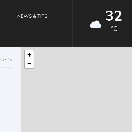
32
NEWS & TIPS
°C
+
ente
−