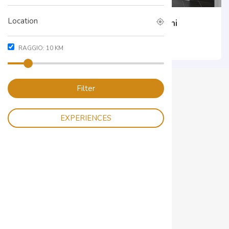
Studio Dentistico Dr. Giovanni Manfrini
+390464550376
RAGGIO:
10
KM
Filter
EXPERIENCES