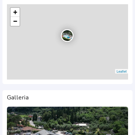
+
−
Leaflet
Galleria