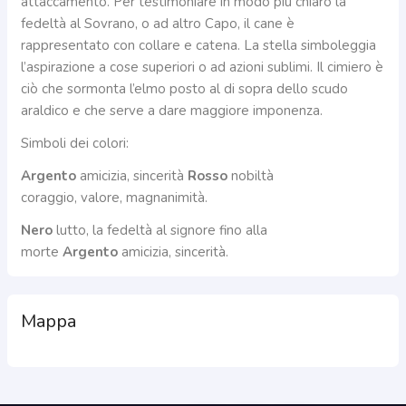
attaccamento. Per testimoniare in modo più chiaro la
fedeltà al Sovrano, o ad altro Capo, il cane è
rappresentato con collare e catena. La stella simboleggia
l’aspirazione a cose superiori o ad azioni sublimi. Il cimiero è
ciò che sormonta l’elmo posto al di sopra dello scudo
araldico e che serve a dare maggiore imponenza.
Simboli dei colori:
Argento
amicizia, sincerità
Rosso
nobiltà
coraggio, valore, magnanimità.
Nero
lutto, la fedeltà al signore fino alla
morte
Argento
amicizia, sincerità.
Mappa